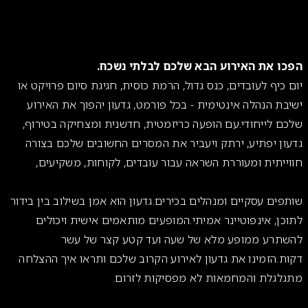
Slide 1 of 
כו את האירוע הבא שלכם לבלתי נשכח.
 כיף לעובדים, כנס גדול, הרמת כוסית, חגיגת סיום פרויקט או
בת הנהלה אינטימית - בכל פורמט, גדעון יהפוך את האירוע
ם לייחודי.עם הופעה כריזמטית, חדשנית ומצחיקה בטירוף,
ון יפתיע, ירתק ויעביר את המסרים החשובים שלכם בצורה
ייתית ומעוררת השראה עבור עובדים, לקוחות, משקיעים,
פים עסקיים ומנהלים בכירים.גדעון הוא אמן בשילוב בין בידור
כן, אינפוטיינר אמיתי.המופעים מותאמים אישית ויכולים
שתרע ממופע מלא של שעה ועד קטע קצר של עשר
ת.הזמינו את גדעון לאירוע הקרוב שלכם ותראו איך ההצלחה
גלגלת והמחמאות לא מפסיקות לזרום.